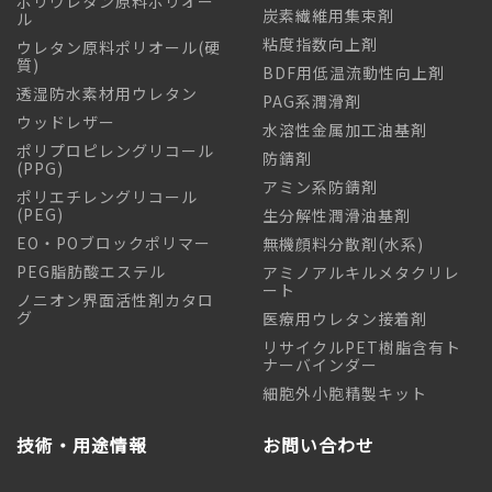
ポリウレタン原料ポリオー
炭素繊維用集束剤
ル
粘度指数向上剤
ウレタン原料ポリオール(硬
質)
BDF用低温流動性向上剤
透湿防水素材用ウレタン
PAG系潤滑剤
ウッドレザー
水溶性金属加工油基剤
ポリプロピレングリコール
防錆剤
(PPG)
アミン系防錆剤
ポリエチレングリコール
(PEG)
生分解性潤滑油基剤
EO・POブロックポリマー
無機顔料分散剤(水系)
PEG脂肪酸エステル
アミノアルキルメタクリレ
ート
ノニオン界面活性剤カタロ
グ
医療用ウレタン接着剤
リサイクルPET樹脂含有ト
ナーバインダー
細胞外小胞精製キット
技術・用途情報
お問い合わせ