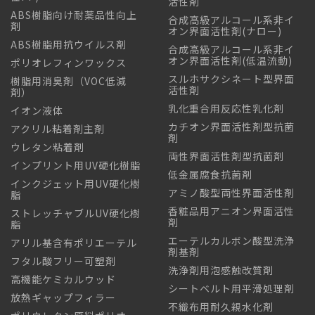
活性剤
ABS樹脂向け耐薬品性向上
合成高級アルコール系非イ
剤
オン界面活性剤(ナロー)
ABS樹脂用抗ウイルス剤
合成高級アルコール系非イ
オン界面活性剤(低温流動)
ポリオレフィンワックス
スルホサクシネート型界面
樹脂用消臭剤（VOC低減
活性剤
剤）
乳化重合用反応性乳化剤
イオン液体
カチオン界面活性剤型抗菌
アクリル粘着剤主剤
剤
ウレタン粘着剤
両性界面活性剤型抗菌剤
インプリント用UV硬化樹脂
低金属腐食抗菌剤
インクジェット用UV硬化樹
アミノ酸型両性界面活性剤
脂
香粧品用アニオン界面活性
ストレッチャブルUV硬化樹
剤
脂
エーテルカルボン酸型洗浄
アリル基含有ポリエーテル
剤基剤
フタル酸フリー可塑剤
洗浄剤用泡感触改質剤
高機能ケミカルウッド
シートベルト用平滑処理剤
放熱ギャップフィラー
不織布用耐久親水化剤