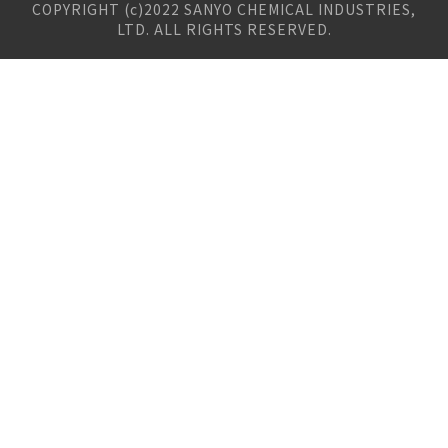
COPYRIGHT (c)2022 SANYO CHEMICAL INDUSTRIES,
の
LTD. ALL RIGHTS RESERVED.
先
頭
へ
戻
る