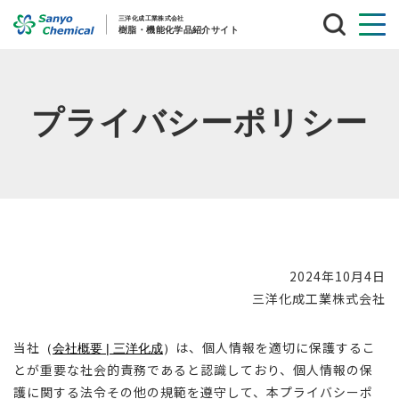
サ
イ
ト
内
検
索
プライバシーポリシー
2024年10月4日
三洋化成工業株式会社
当社
は、個人情報を適切に保護するこ
（
会社概要 | 三洋化成
）
とが重要な社会的責務であると認識しており、個人情報の保
護に関する法令その他の規範を遵守して、本プライバシーポ