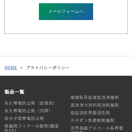
メールフォームへ
HOME
プライバシーポリシー
製品一覧
環境負荷低減型洗浄基剤
永久帯電防止剤（低抵抗）
高洗浄力衣料用洗剤基剤
永久帯電防止剤（汎用）
低起泡性界面活性剤
低分子型帯電防止剤
カチオン性柔軟剤基剤
樹脂用フィラー分散剤(酸変
天然高級アルコール系界面
性PP)