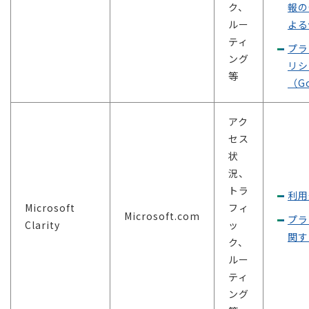
ク、
報の
ルー
よる
ティ
プラ
ング
リシ
等
（G
アク
セス
状
況、
トラ
利用
Microsoft
フィ
Microsoft.com
プラ
Clarity
ッ
関す
ク、
ルー
ティ
ング