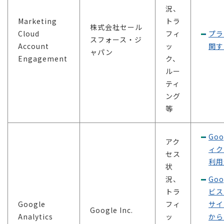
況、
Marketing
トラ
株式会社セール
Cloud
フィ
プラ
スフォース・ジ
Account
ッ
関す
ャパン
Engagement
ク、
ルー
ティ
ング
等
Go
アク
ィク
セス
利用
状
況、
Go
トラ
ビス
Google
フィ
サイ
Google Inc.
Analytics
ッ
から