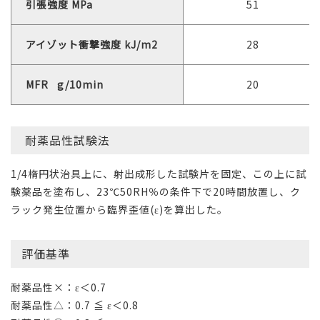
引張強度 MPa
51
アイゾット衝撃強度 kJ/m2
28
MFR g/10min
20
耐薬品性試験法
1/4楕円状治具上に、射出成形した試験片を固定、この上に試
験薬品を塗布し、23℃50RH％の条件下で20時間放置し、ク
ラック発生位置から臨界歪値(ε)を算出した。
評価基準
耐薬品性×：ε＜0.7
耐薬品性△：0.7 ≦ ε＜0.8