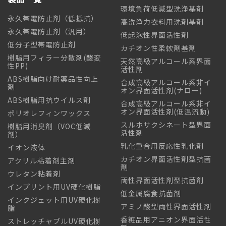
環境負荷低減型洗浄基剤
永久帯電防止剤（低抵抗）
高洗浄力衣料用洗剤基剤
永久帯電防止剤（汎用）
低起泡性界面活性剤
低分子型帯電防止剤
カチオン性柔軟剤基剤
樹脂用フィラー分散剤(酸変
天然高級アルコール系界面
性PP)
活性剤
ABS樹脂向け耐薬品性向上
合成高級アルコール系非イ
剤
オン界面活性剤(ナロー)
ABS樹脂用抗ウイルス剤
合成高級アルコール系非イ
オン界面活性剤(低温流動)
ポリオレフィンワックス
スルホサクシネート型界面
樹脂用消臭剤（VOC低減
活性剤
剤）
乳化重合用反応性乳化剤
イオン液体
カチオン界面活性剤型抗菌
アクリル粘着剤主剤
剤
ウレタン粘着剤
両性界面活性剤型抗菌剤
インプリント用UV硬化樹脂
低金属腐食抗菌剤
インクジェット用UV硬化樹
アミノ酸型両性界面活性剤
脂
香粧品用アニオン界面活性
ストレッチャブルUV硬化樹