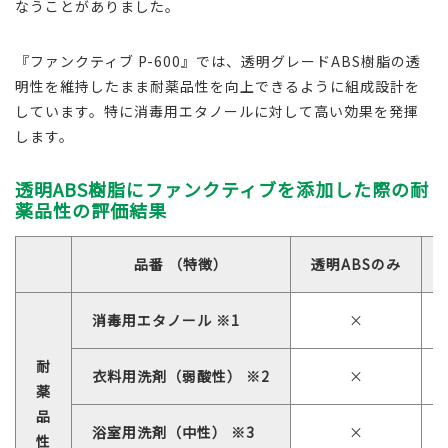
なうことがありました。
『ファンクティブ P-600』では、透明グレードABS樹脂の透
明性を維持したまま耐薬品性を向上できるように組成設計を
しています。特に消毒用エタノールに対して高い効果を発揮
します。
透明ABS樹脂にファンクティブを添加した際の耐
薬品性の評価結果
品番 （特徴）
透明ABSのみ
消毒用エタノール ※1
×
耐
衣料用洗剤（弱酸性） ※2
×
薬
品
浴室用洗剤（中性） ※3
×
性