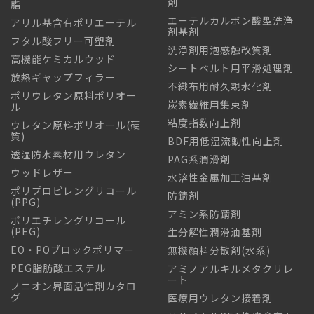
剤
脂
エーテルカルボン酸型洗浄
アリル基含有ポリエーテル
剤基剤
フタル酸フリー可塑剤
洗浄剤用泡感触改質剤
高機能ケミカルウッド
シートベルト用平滑処理剤
放熱ギャップフィラー
不織布用耐久親水化剤
ポリウレタン原料ポリオー
炭素繊維用集束剤
ル
粘度指数向上剤
ウレタン原料ポリオール(硬
質)
BDF用低温流動性向上剤
透湿防水素材用ウレタン
PAG系潤滑剤
ウッドレザー
水溶性金属加工油基剤
ポリプロピレングリコール
防錆剤
(PPG)
アミン系防錆剤
ポリエチレングリコール
(PEG)
生分解性潤滑油基剤
EO・POブロックポリマー
無機顔料分散剤(水系)
PEG脂肪酸エステル
アミノアルキルメタクリレ
ート
ノニオン界面活性剤カタロ
グ
医療用ウレタン接着剤