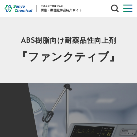
サ
イ
ト
内
検
索
ABS樹脂向け耐薬品性向上剤
『ファンクティブ』