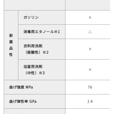
ガソリン
×
消毒用エタノール※1
△
耐
薬
衣料用洗剤
品
×
（弱酸性）※2
性
浴室用洗剤
×
（中性）※3
曲げ強度 MPa
76
曲げ弾性率 GPa
2.4