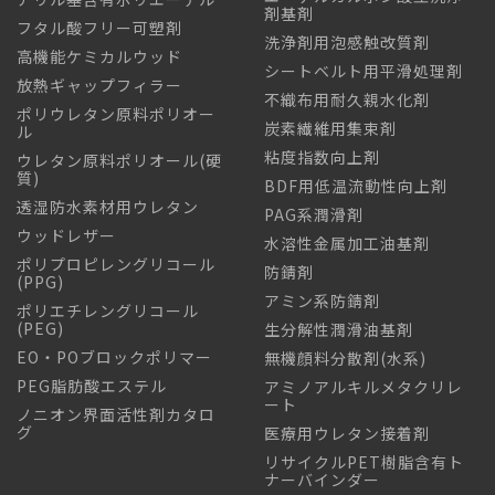
剤基剤
フタル酸フリー可塑剤
洗浄剤用泡感触改質剤
高機能ケミカルウッド
シートベルト用平滑処理剤
放熱ギャップフィラー
不織布用耐久親水化剤
ポリウレタン原料ポリオー
炭素繊維用集束剤
ル
粘度指数向上剤
ウレタン原料ポリオール(硬
質)
BDF用低温流動性向上剤
透湿防水素材用ウレタン
PAG系潤滑剤
ウッドレザー
水溶性金属加工油基剤
ポリプロピレングリコール
防錆剤
(PPG)
アミン系防錆剤
ポリエチレングリコール
(PEG)
生分解性潤滑油基剤
EO・POブロックポリマー
無機顔料分散剤(水系)
PEG脂肪酸エステル
アミノアルキルメタクリレ
ート
ノニオン界面活性剤カタロ
グ
医療用ウレタン接着剤
リサイクルPET樹脂含有ト
ナーバインダー