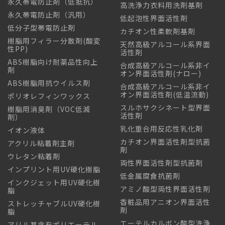
永久帯電防止剤（低抵抗）
高洗浄力衣料用洗剤基剤
永久帯電防止剤（汎用）
低起泡性界面活性剤
低分子型帯電防止剤
カチオン性柔軟剤基剤
樹脂用フィラー分散剤(酸変
天然高級アルコール系界面
性PP)
活性剤
ABS樹脂向け耐薬品性向上
合成高級アルコール系非イ
剤
オン界面活性剤(ナロー)
ABS樹脂用抗ウイルス剤
合成高級アルコール系非イ
オン界面活性剤(低温流動)
ポリオレフィンワックス
スルホサクシネート型界面
樹脂用消臭剤（VOC低減
活性剤
剤）
乳化重合用反応性乳化剤
イオン液体
カチオン界面活性剤型抗菌
アクリル粘着剤主剤
剤
ウレタン粘着剤
両性界面活性剤型抗菌剤
インプリント用UV硬化樹脂
低金属腐食抗菌剤
インクジェット用UV硬化樹
アミノ酸型両性界面活性剤
脂
香粧品用アニオン界面活性
ストレッチャブルUV硬化樹
剤
脂
エーテルカルボン酸型洗浄
アリル基含有ポリエーテル