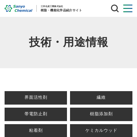
サ
イ
ト
内
検
索
技術・用途情報
界面活性剤
繊維
帯電防止剤
樹脂添加剤
粘着剤
ケミカルウッド