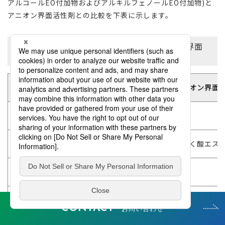
アルコールEO付加物およびアルキルフェノールEO付加物)と
アニオン界面活性剤との比較を下表に示します。
ポリエチレングリコールエーテル型非イオン界面
活性剤とアニオン活性剤との比較
特
性
アニオン界面
起泡性*
一般に大
浸透性*
ジオクチルスルホこはく酸エス
洗浄性*
中程度のものがふつう
乳化性・分散性*
かなりすぐれたものあり
CONTACT
お問い合わせ