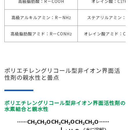
高級脂肪酸：R－COOH
オレイン酸：C
H
17
3
高級アルキルアミン：R－NH
ステアリルアミン：C
2
高級脂肪酸アミド：RーCONH
オレイン酸アミド：C
2
17
ポリエチレングリコール型非イオン界面活
性剤の親水性と曇点
ポリエチレングリコール型非イオン界面活性剤の
水素結合と親水性