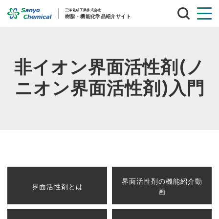
サ
イ
ト
内
検
索
非イオン界面活性剤(ノ
ニオン界面活性剤)入門
界面活性剤の機能紹介動
界面活性剤とは
画