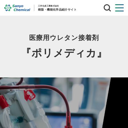
サ
イ
ト
内
検
索
医療用ウレタン接着剤
『ポリメディカ』