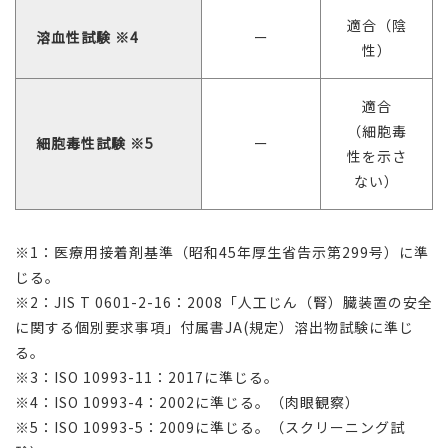
適合（陰
溶血性試験 ※4
ー
性）
適合
（細胞毒
細胞毒性試験 ※5
ー
性を示さ
ない）
※1：医療用接着剤基準（昭和45年厚生省告示第299号）に準
じる。
※2：JIS T 0601-2-16：2008「人工じん（腎）臓装置の安全
に関する個別要求事項」付属書JA(規定）溶出物試験に準じ
る。
※3：ISO 10993-11：2017に準じる。
※4：ISO 10993-4：2002に準じる。（肉眼観察）
※5：ISO 10993-5：2009に準じる。（スクリーニング試