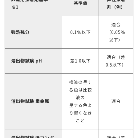
基準値
※1
剤（例）
適合
強熱残分
0.1％以下
（0.05％
以下）
適合（差
溶出物試験 pH
差1.0以下
0.5以下）
検液の呈す
る色は比較
液の
溶出物試験 重金属
適合
呈する色よ
り濃くなき
こと
溶出物試験 過マンガ
適合（差