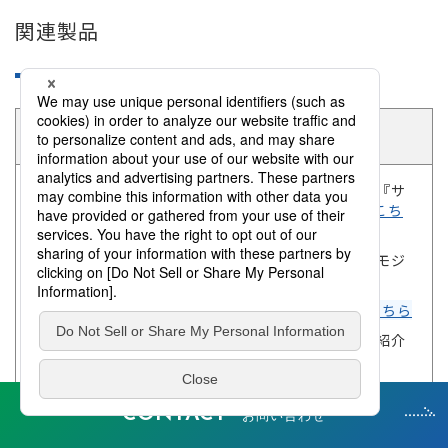
関連製品
ウレタン関連
軟質・半硬質ポリウレタンフォーム用ポリオール『サ
ンニックス』(軟質・半硬質用)製品紹介ページは
こち
ら
ウレタン合成木材（高機能ケミカルウッド）サンモジ
ュール製品紹介ページは
こちら
ウレタン粘着剤ポリシックUP製品紹介ページは
こちら
二液硬化型絶縁性ウレタン放熱ギャップフィラー紹介
ページは
こちら
CONTACT
お問い合わせ
三洋化成コーポレートサイトへのリンク