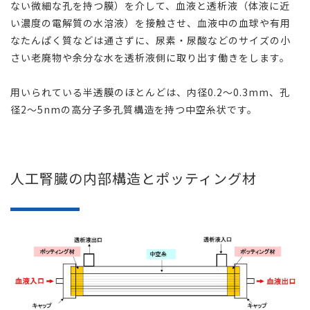
ない微細な孔を持つ膜）を介して、血液と透析液（体液に近
い濃度の電解質の水溶液）を接触させ、血液中の血球や有用
なたんぱく質などは通さずに、尿素・尿酸などのサイズの小
さい老廃物や余分な水を透析液側に取り出す働きをします。
用いられている半透膜のほとんどは、内径0.2～0.3mm、孔
径2～5nmの高分子多孔質構造を持つ中空糸状です。
人工腎臓の内部構造とポッティング材