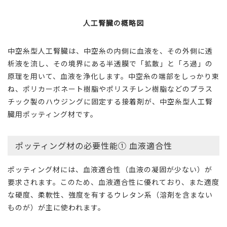
人工腎臓の概略図
中空糸型人工腎臓は、中空糸の内側に血液を、その外側に透
析液を流し、その境界にある半透膜で「拡散」と「ろ過」の
原理を用いて、血液を浄化します。中空糸の端部をしっかり束
ね、ポリカーボネート樹脂やポリスチレン樹脂などのプラス
チック製のハウジングに固定する接着剤が、中空糸型人工腎
臓用ポッティング材です。
ポッティング材の必要性能① 血液適合性
ポッティング材には、血液適合性（血液の凝固が少ない）が
要求されます。このため、
血液適合性に優れており、また適度
な硬度、柔軟性、強度を有する
ウレタン系（溶剤を含まない
ものが）が主に使われます。