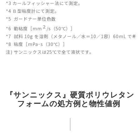
*3 カールフィッシャー法にて測定。
*4 Ｂ型粘度計にて測定。
*5
ガードナー単位色数
２
*6
動粘度［mm
/s（50℃）］
*7
試料 10g を溶剤（メタノール／水＝10／1容）60mL で
*8
粘度［mPa･s（30℃）］
注) サンニックスは25℃で全て液状です。
『サンニックス』硬質ポリウレタン
フォームの処方例と物性値例