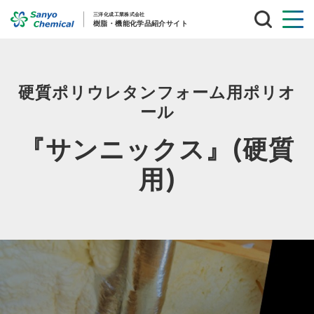
サ
イ
ト
内
検
索
硬質ポリウレタンフォーム用ポリオ
ール
『サンニックス』(硬質
用)