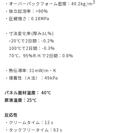
3
・オーバーパックフォーム密度：40.2kg/m
・独立起泡率：>90%
・圧縮強さ：0.18MPa
・寸法変化率(厚みΔL%)
-
20℃で2日間：-0.2%
100℃で2日間：-0.3%
70℃、95%R.H.で2日間：0.8%
・熱伝導率: 31mW/m・K
・接着性（Ａ法）：49kPa
パネル面材温度： 40℃
原液温度：25℃
反応性
・クリームタイム：12 s
・タックフリータイム：63 s