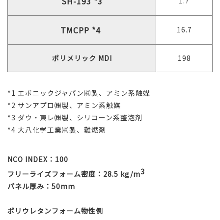
SH-193 *3
1.7
TMCPP *4
16.7
ポリメリック MDI
198
*1 エボニックジャパン㈱製、アミン系触媒
*2 サンアプロ㈱製、アミン系触媒
*3 ダウ・東レ㈱製、シリコーン系整泡剤
*4 大八化学工業㈱製、難燃剤
NCO INDEX：100
3
フリーライズフォーム密度：28.5 kg/m
パネル厚み：50mm
ポリウレタンフォーム物性例