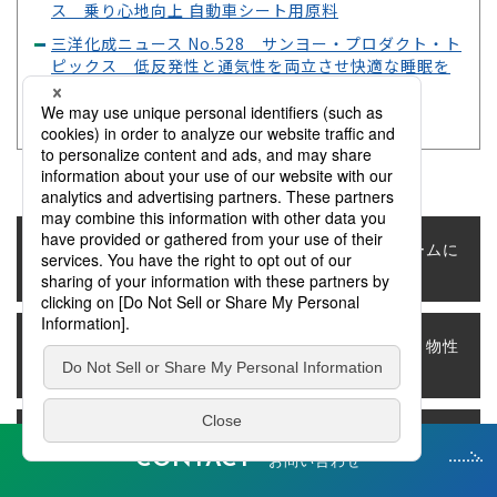
ス 乗り心地向上 自動車シート用原料
三洋化成ニュース No.528 サンヨー・プロダクト・ト
ピックス 低反発性と通気性を両立させ快適な睡眠を
サポート
サンニックス(硬質用)は
ポリウレタンフォームに
ここがすごい
ついて
サンニックス主要ライン
各用途での処方例・物性
ナップ
値
硬質ポリウレタンフォー
関連情報
CONTACT
お問い合わせ
ムの成形方法