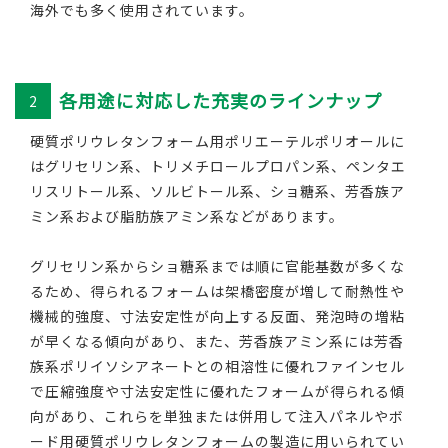
海外でも多く使用されています。
各用途に対応した充実のラインナップ
2
硬質ポリウレタンフォーム用ポリエーテルポリオールに
はグリセリン系、トリメチロールプロパン系、ペンタエ
リスリトール系、ソルビトール系、ショ糖系、芳香族ア
ミン系および脂肪族アミン系などがあります。
グリセリン系からショ糖系までは順に官能基数が多くな
るため、得られるフォームは架橋密度が増して耐熱性や
機械的強度、寸法安定性が向上する反面、発泡時の増粘
が早くなる傾向があり、また、芳香族アミン系には芳香
族系ポリイソシアネートとの相溶性に優れファインセル
で圧縮強度や寸法安定性に優れたフォームが得られる傾
向があり、これらを単独または併用して注入パネルやボ
ード用硬質ポリウレタンフォームの製造に用いられてい