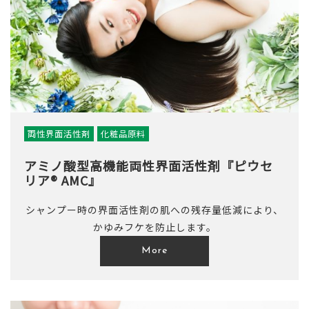
両性界面活性剤
化粧品原料
アミノ酸型高機能両性界面活性剤『ピウセ
リア® AMC』
シャンプー時の界面活性剤の肌への残存量低減により、
かゆみフケを防止します。
More