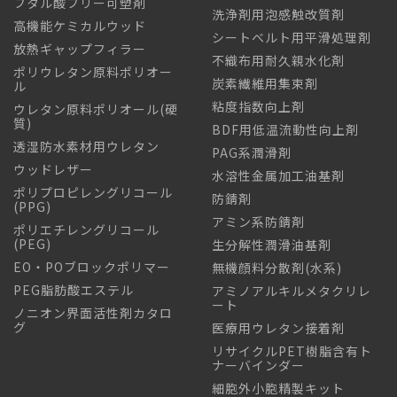
フタル酸フリー可塑剤
洗浄剤用泡感触改質剤
高機能ケミカルウッド
シートベルト用平滑処理剤
放熱ギャップフィラー
不織布用耐久親水化剤
ポリウレタン原料ポリオー
炭素繊維用集束剤
ル
粘度指数向上剤
ウレタン原料ポリオール(硬
質)
BDF用低温流動性向上剤
透湿防水素材用ウレタン
PAG系潤滑剤
ウッドレザー
水溶性金属加工油基剤
ポリプロピレングリコール
防錆剤
(PPG)
アミン系防錆剤
ポリエチレングリコール
(PEG)
生分解性潤滑油基剤
EO・POブロックポリマー
無機顔料分散剤(水系)
PEG脂肪酸エステル
アミノアルキルメタクリレ
ート
ノニオン界面活性剤カタロ
グ
医療用ウレタン接着剤
リサイクルPET樹脂含有ト
ナーバインダー
細胞外小胞精製キット