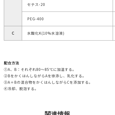
セテス-20
PEG-400
C
水酸化K(10%水溶液)
配合方法
①A、B：それぞれ80～85℃に加温する。
②BをかくはんしながらAを徐添し、乳化する。
③A＋Bの混合物をかくはんしながらCを添加する。
④冷却、脱泡する。
関連情報