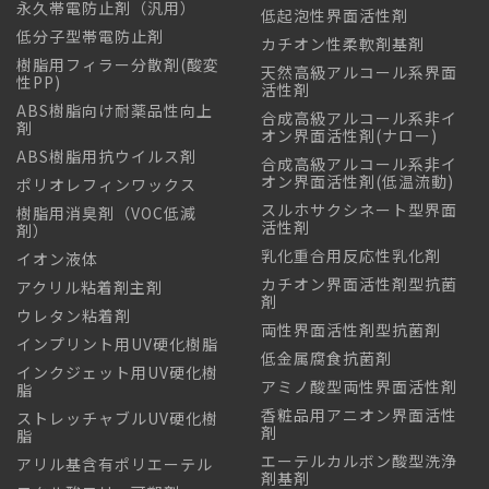
永久帯電防止剤（汎用）
低起泡性界面活性剤
低分子型帯電防止剤
カチオン性柔軟剤基剤
樹脂用フィラー分散剤(酸変
天然高級アルコール系界面
性PP)
活性剤
ABS樹脂向け耐薬品性向上
合成高級アルコール系非イ
剤
オン界面活性剤(ナロー)
ABS樹脂用抗ウイルス剤
合成高級アルコール系非イ
オン界面活性剤(低温流動)
ポリオレフィンワックス
スルホサクシネート型界面
樹脂用消臭剤（VOC低減
活性剤
剤）
乳化重合用反応性乳化剤
イオン液体
カチオン界面活性剤型抗菌
アクリル粘着剤主剤
剤
ウレタン粘着剤
両性界面活性剤型抗菌剤
インプリント用UV硬化樹脂
低金属腐食抗菌剤
インクジェット用UV硬化樹
アミノ酸型両性界面活性剤
脂
香粧品用アニオン界面活性
ストレッチャブルUV硬化樹
剤
脂
エーテルカルボン酸型洗浄
アリル基含有ポリエーテル
剤基剤