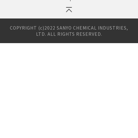
ペ
ー
ジ
COPYRIGHT (c)2022 SANYO CHEMICAL INDUSTRIES,
の
LTD. ALL RIGHTS RESERVED.
先
頭
へ
戻
る