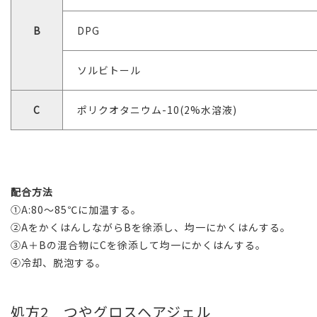
B
DPG
ソルビトール
C
ポリクオタニウム-10(2%水溶液)
配合方法
①A:80～85℃に加温する。
②AをかくはんしながらBを徐添し、均一にかくはんする。
③A＋Bの混合物にCを徐添して均一にかくはんする。
④冷却、脱泡する。
処方2 つやグロスヘアジェル