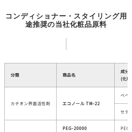
コンディショナー・スタイリング用
途推奨の当社化粧品原料
成分
分類
商品名
(化
ベヘ
カチオン界面活性剤
エコノール TM-22
セテ
PEG-20000
PEG-