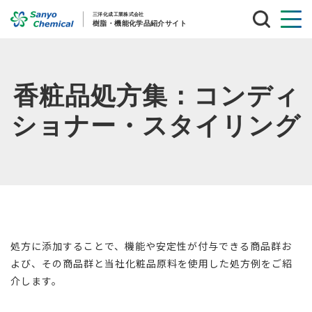
サ
イ
ト
内
検
索
香粧品処方集：コンディ
ショナー・スタイリング
処方に添加することで、機能や安定性が付与できる商品群お
よび、その商品群と当社化粧品原料を使用した処方例をご紹
介します。